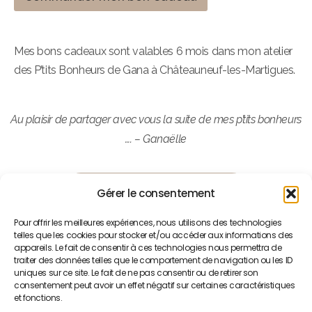
Mes bons cadeaux sont valables 6 mois dans mon atelier
des P’tits Bonheurs de Gana à Châteauneuf-les-Martigues.
Au plaisir de partager avec vous la suite de mes p’tits bonheurs
…. – Ganaëlle
DÉCOUVRIR MES CRÉATIONS
Gérer le consentement
Pour offrir les meilleures expériences, nous utilisons des technologies
telles que les cookies pour stocker et/ou accéder aux informations des
appareils. Le fait de consentir à ces technologies nous permettra de
traiter des données telles que le comportement de navigation ou les ID
Suivez-moi
Contactez-moi
uniques sur ce site. Le fait de ne pas consentir ou de retirer son
consentement peut avoir un effet négatif sur certaines caractéristiques
et fonctions.
06.60.04.34.48