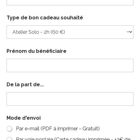
c
Type de bon cadeau souhaité
a
d
e
a
u
s
Prénom du bénéficiaire
u
r
p
a
r
t
De la part de...
Mode d'envoi
Par e-mail (PDF à imprimer - Gratuit)
Par voie postale (Carte cadeau imprimée - +2€ de