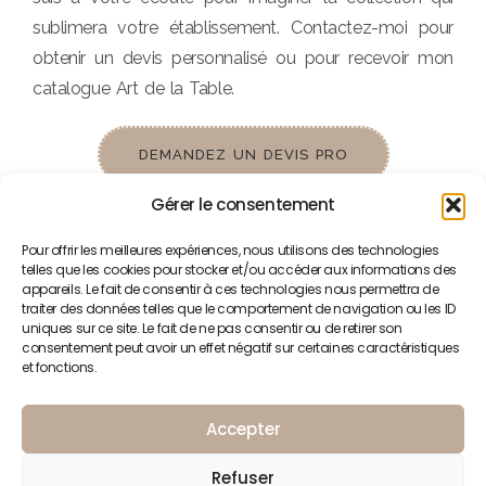
sublimera votre établissement. Contactez-moi pour
obtenir un devis personnalisé ou pour recevoir mon
catalogue Art de la Table.
DEMANDEZ UN DEVIS PRO
Gérer le consentement
Pour offrir les meilleures expériences, nous utilisons des technologies
telles que les cookies pour stocker et/ou accéder aux informations des
appareils. Le fait de consentir à ces technologies nous permettra de
traiter des données telles que le comportement de navigation ou les ID
Suivez-moi
Contactez-moi
uniques sur ce site. Le fait de ne pas consentir ou de retirer son
consentement peut avoir un effet négatif sur certaines caractéristiques
06.60.04.34.48
et fonctions.
ganapapion@gmail.com
Accepter
Refuser